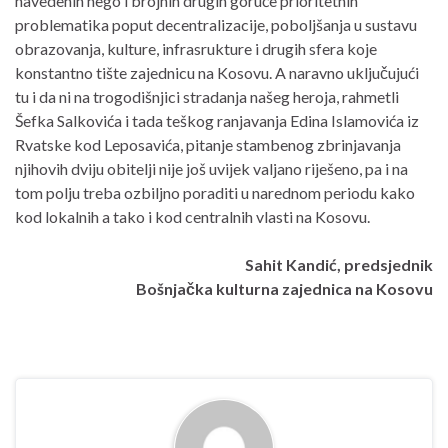
navedenih nego i brojnih drugih goruće prioritetnih
problematika poput decentralizacije, poboljšanja u sustavu
obrazovanja, kulture, infrasrukture i drugih sfera koje
konstantno tište zajednicu na Kosovu. A naravno uključujući
tu i da ni na trogodišnjici stradanja našeg heroja, rahmetli
Šefka Salkovića i tada teškog ranjavanja Edina Islamovića iz
Rvatske kod Leposavića, pitanje stambenog zbrinjavanja
njihovih dviju obitelji nije još uvijek valjano riješeno, pa i na
tom polju treba ozbiljno poraditi u narednom periodu kako
kod lokalnih a tako i kod centralnih vlasti na Kosovu.
Sahit Kandić, predsjednik
Bošnjačka kulturna zajednica na Kosovu