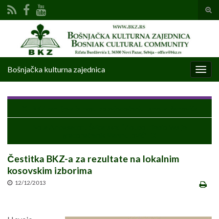
Tog
sear
Search for:
for
Bošnjačka kulturna zajednica
Togg
navig
BKZ zahtijeva istragu po svjedočenju Ismeta Ramovića
Nota Ambasadoru Švicarske: “Zloupotrijebio Vas je
gradonačelnik Mahmutović”
Čestitka BKZ-a za rezultate na lokalnim
kosovskim izborima
12/12/2013