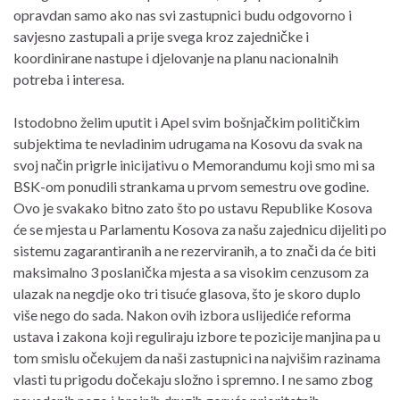
opravdan samo ako nas svi zastupnici budu odgovorno i
savjesno zastupali a prije svega kroz zajedničke i
koordinirane nastupe i djelovanje na planu nacionalnih
potreba i interesa.
Istodobno želim uputit i Apel svim bošnjačkim političkim
subjektima te nevladinim udrugama na Kosovu da svak na
svoj način prigrle inicijativu o Memorandumu koji smo mi sa
BSK-om ponudili strankama u prvom semestru ove godine.
Ovo je svakako bitno zato što po ustavu Republike Kosova
će se mjesta u Parlamentu Kosova za našu zajednicu dijeliti po
sistemu zagarantiranih a ne rezerviranih, a to znači da će biti
maksimalno 3 poslanička mjesta a sa visokim cenzusom za
ulazak na negdje oko tri tisuće glasova, što je skoro duplo
više nego do sada. Nakon ovih izbora uslijediće reforma
ustava i zakona koji reguliraju izbore te pozicije manjina pa u
tom smislu očekujem da naši zastupnici na najvišim razinama
vlasti tu prigodu dočekaju složno i spremno. I ne samo zbog