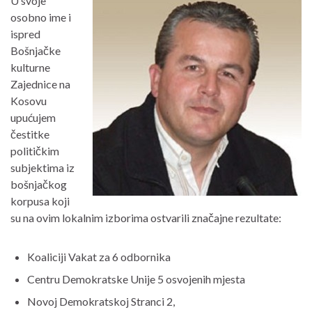
U svoje
osobno ime i
ispred
Bošnjačke
kulturne
Zajednice na
Kosovu
upućujem
čestitke
političkim
subjektima iz
bošnjačkog
korpusa koji
su na ovim lokalnim izborima ostvarili značajne rezultate:
Koaliciji Vakat za 6 odbornika
Centru Demokratske Unije 5 osvojenih mjesta
Novoj Demokratskoj Stranci 2,