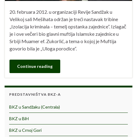
20. februara 2012. u organizaciji Revije Sandžak u
Velikoj sali Mešihata održan je treći nastavak tribine
„Izolacija kriminala – temelj opstanka zajednice“. Izlagač
je i ove večeri bio glavni muftija Islamske zajednice u
Srbiji Muamer ef. Zukorlić, a tema o kojoj je Muftija
govorio bila je „Uloga porodice“.
Continue reading
PREDSTAVNIŠTVA BKZ-A
BKZ u Sandžaku (Centrala)
BKZ u BiH
BKZ u Crnoj Gori