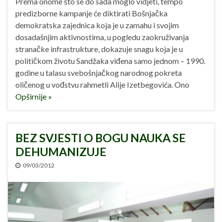
Prema onome što se do sada moglo vidjeti, tempo
predizborne kampanje će diktirati Bošnjačka
demokratska zajednica koja je u zamahu i svojim
dosadašnjim aktivnostima, u pogledu zaokruživanja
stranačke infrastrukture, dokazuje snagu koja je u
političkom životu Sandžaka viđena samo jednom – 1990.
godine u talasu svebošnjačkog narodnog pokreta
oličenog u vođstvu rahmetli Alije Izetbegovića. Ono
Opširnije »
BEZ SVJESTI O BOGU NAUKA SE
DEHUMANIZUJE
09/03/2012