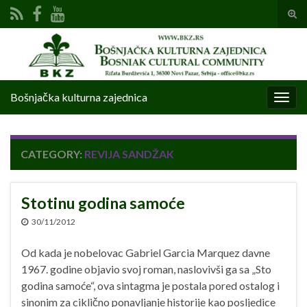
Tog
sear
Search for:
for
Bošnjačka kulturna zajednica
Togg
navig
CATEGORY:
REVIJA SANDŽAK
Stotinu godina samoće
30/11/2012
Od kada je nobelovac Gabriel Garcia Marquez davne
1967. godine objavio svoj roman, naslovivši ga sa „Sto
godina samoće“, ova sintagma je postala pored ostalog i
sinonim za ciklično ponavljanje historije kao posljedice