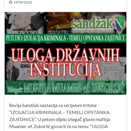
19/03/2012
Revija Sandžak nastavlja sa serijalom tribina
“IZOLACIJA KRIMINALA – TEMELJ OPSTANKA
ZAJEDNICE”. U petom dijelu izlagač glavni muftija
Muamer-ef. Zukorlić govorit će na temu: “ULOGA