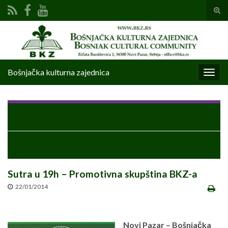
Tog
sear
Search for:
for
Bošnjačka kulturna zajednica
Togg
navig
Čestitka BKZ-a dr. Dudiću na izboru za predsjednika
Mešihata
BKZ izabrala novo rukovodstvo – predsjednik dr. Admir
Muratović
Sutra u 19h – Promotivna skupština BKZ-a
22/01/2014
Novi Pazar – Bošnjačka