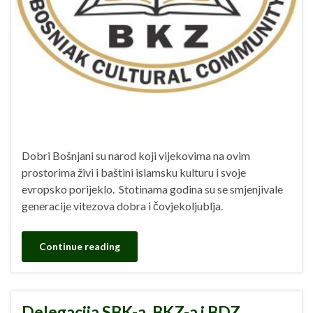
Dobri Bošnjani su narod koji vijekovima na ovim
prostorima živi i baštini islamsku kulturu i svoje
evropsko porijeklo. Stotinama godina su se smjenjivale
generacije vitezova dobra i čovjekoljublja.
Continue reading
Delegacija SBK-a, BKZ-a i BDZ