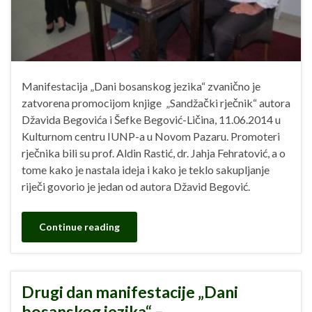
Manifestacija „Dani bosanskog jezika“ zvanično je
zatvorena promocijom knjige „Sandžački rječnik“ autora
Džavida Begovića i Šefke Begović-Ličina, 11.06.2014 u
Kulturnom centru IUNP-a u Novom Pazaru. Promoteri
rječnika bili su prof. Aldin Rastić, dr. Jahja Fehratović, a o
tome kako je nastala ideja i kako je teklo sakupljanje
riječi govorio je jedan od autora Džavid Begović.
Continue reading
Drugi dan manifestacije „Dani
bosanskog jezika“ –