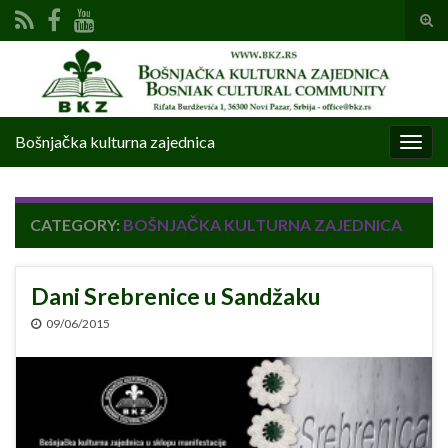
Tog
sear
Search for:
for
Bošnjačka kulturna zajednica
Togg
navig
CATEGORY:
BOŠNJAČKA KULTURNA ZAJEDNICA
Dani Srebrenice u Sandžaku
09/06/2015