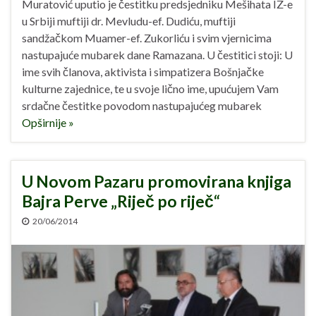
Muratović uputio je čestitku predsjedniku Mešihata IZ-e
u Srbiji muftiji dr. Mevludu-ef. Dudiću, muftiji
sandžačkom Muamer-ef. Zukorliću i svim vjernicima
nastupajuće mubarek dane Ramazana. U čestitici stoji: U
ime svih članova, aktivista i simpatizera Bošnjačke
kulturne zajednice, te u svoje lično ime, upućujem Vam
srdačne čestitke povodom nastupajućeg mubarek
Opširnije »
U Novom Pazaru promovirana knjiga
Bajra Perve „Riječ po riječ“
20/06/2014