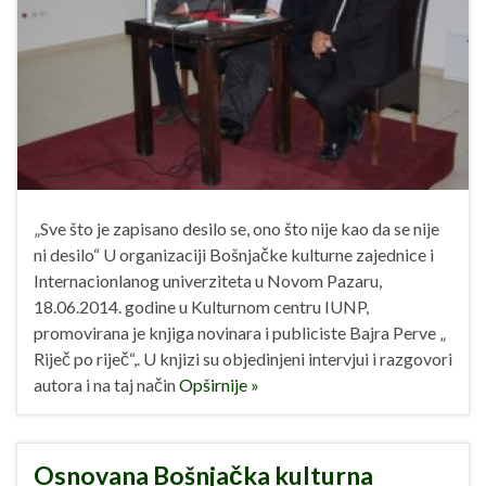
„Sve što je zapisano desilo se, ono što nije kao da se nije
ni desilo“ U organizaciji Bošnjačke kulturne zajednice i
Internacionlanog univerziteta u Novom Pazaru,
18.06.2014. godine u Kulturnom centru IUNP,
promovirana je knjiga novinara i publiciste Bajra Perve „
Riječ po riječ“,. U knjizi su objedinjeni intervjui i razgovori
autora i na taj način
Opširnije »
Osnovana Bošnjačka kulturna